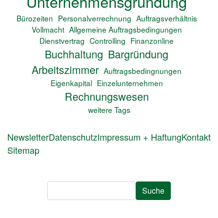
Unternehmensgründung
Bürozeiten
Personalverrechnung
Auftragsverhältnis
Vollmacht
Allgemeine Auftragsbedingungen
Dienstvertrag
Controlling
Finanzonline
Buchhaltung
Bargründung
Arbeitszimmer
Auftragsbedingnungen
Eigenkapital
Einzelunternehmen
Rechnungswesen
weitere Tags
FUSSZEILENMENÜ
Newsletter
Datenschutz
Impressum + Haftung
Kontakt
Sitemap
Suche
Suche