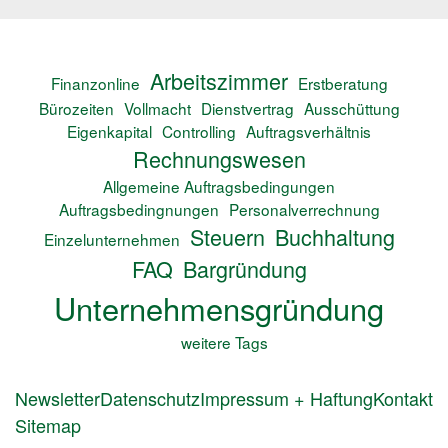
Arbeitszimmer
Finanzonline
Erstberatung
Bürozeiten
Vollmacht
Dienstvertrag
Ausschüttung
Eigenkapital
Controlling
Auftragsverhältnis
Rechnungswesen
Allgemeine Auftragsbedingungen
Auftragsbedingnungen
Personalverrechnung
Steuern
Buchhaltung
Einzelunternehmen
FAQ
Bargründung
Unternehmensgründung
weitere Tags
FUSSZEILENMENÜ
Newsletter
Datenschutz
Impressum + Haftung
Kontakt
Sitemap