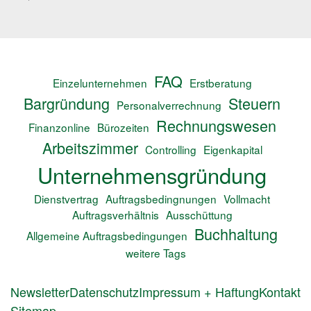
FAQ
Einzelunternehmen
Erstberatung
Bargründung
Steuern
Personalverrechnung
Rechnungswesen
Finanzonline
Bürozeiten
Arbeitszimmer
Controlling
Eigenkapital
Unternehmensgründung
Dienstvertrag
Auftragsbedingnungen
Vollmacht
Auftragsverhältnis
Ausschüttung
Buchhaltung
Allgemeine Auftragsbedingungen
weitere Tags
FUSSZEILENMENÜ
Newsletter
Datenschutz
Impressum + Haftung
Kontakt
Sitemap