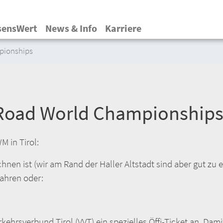
Direkt
zum
sensWert
News & Info
Karriere
Inhalt
pionships
 Road World Championship
M in Tirol:
nen ist (wir am Rand der Haller Altstadt sind aber gut zu 
fahren oder:
erkehrsverbund Tirol (VVT) ein spezielles Öffi-Ticket an. D