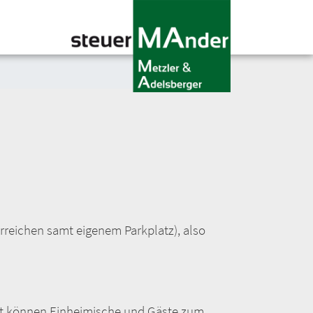
s
erreichen samt eigenem Parkplatz), also
amit können Einheimische und Gäste zum