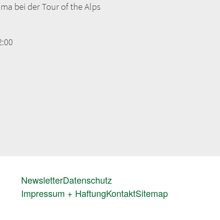
ma bei der Tour of the Alps
2:00
FUSSZEILENMENÜ
Newsletter
Datenschutz
Impressum + Haftung
Kontakt
Sitemap