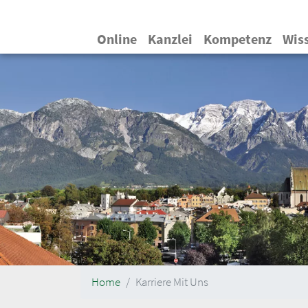
Hauptnavigation
Online
Kanzlei
Kompetenz
Wis
Home
Karriere Mit Uns