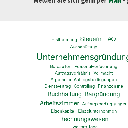
Melden Sie sich gern per
Mail
-
Steuern
FAQ
Erstberatung
Ausschüttung
Unternehmensgründun
Bürozeiten
Personalverrechnung
Auftragsverhältnis
Vollmacht
Allgemeine Auftragsbedingungen
Dienstvertrag
Controlling
Finanzonline
Buchhaltung
Bargründung
Arbeitszimmer
Auftragsbedingnungen
Eigenkapital
Einzelunternehmen
Rechnungswesen
weitere Tags